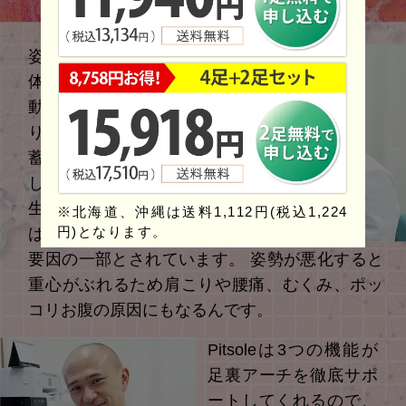
姿勢が乱れていると、
体が上手く使えず、運
動の効果が出にくくな
ります。 疲れや痛みが
蓄積されて、体を動か
しにくくなるリスクも
生じます。 姿勢の悪化
北海道、沖縄は送料1,112円(税込1,224
円)となります。
は足裏アーチの乱れも
要因の一部とされています。 姿勢が悪化すると
重心がぶれるため肩こりや腰痛、むくみ、ポッ
コリお腹の原因にもなるんです。
Pitsoleは3つの機能が
足裏アーチを徹底サポ
ートしてくれるので、