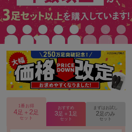
1番お得
おすすめ
まずはお試し
4
2
足＋
足
3
1
2
足＋
足
足のみ
セット
セット
セット